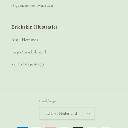
Algemene voorwaarden
Brickskin Illustraties
Josje Hemmes
josje@brickskin.nl
+31 (0) 623926039
Land/regio
EUR € | Nederland
Betaalmethoden