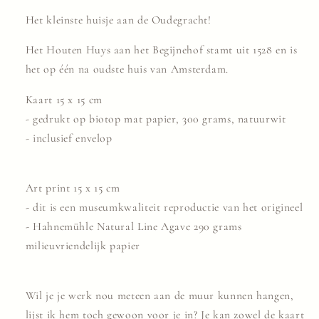
Het kleinste huisje aan de Oudegracht!
Het Houten Huys aan het Begijnehof stamt uit 1528 en is
het op één na oudste huis van Amsterdam.
Kaart 15 x 15 cm
- gedrukt op biotop mat papier, 300 grams, natuurwit
- inclusief envelop
Art print 15 x 15 cm
- dit is een museumkwaliteit reproductie van het origineel
-
Hahnemühle Natural Line Agave 290 grams
milieuvriendelijk papier
Wil je je werk nou meteen aan de muur kunnen hangen,
lijst ik hem toch gewoon voor je in? Je kan zowel de kaart